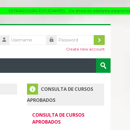
OS/AS ESTUDIANTES... De ahora en adelante estaremos utilizando l
Username
Log
Password
Create new account
in
Search
courses
Submit
Skip CONSULTA DE CURSOS APROBADOS
CONSULTA DE CURSOS
APROBADOS
CONSULTA DE CURSOS
APROBADOS