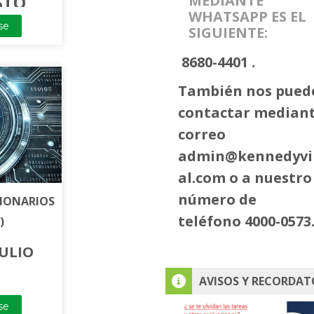
MEDIANTE
STO
WHATSAPP ES EL
se
SIGUIENTE:
8680-4401 .
También nos pued
contactar mediant
correo
admin@kennedyvi
al.com
o a nuestro
número de
CIONARIOS
teléfono 4000-0573
)
JULIO
Skip AVISOS Y RECORDATORIO
AVISOS Y RECORDAT
se