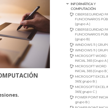
INFORMÁTICA Y
COMPUTACIÓN
CIBERSEGURIDAD P
FUNCIONARIOS PÚB
(grupo A )
CIBERSEGURIDAD P
FUNCIONARIOS PÚB
(grupo B)
WINDOWS 11 ( GRUP
WINDOWS 11 ( GRUP
MICROSOFT WORD
INICIAL 365 (Grupo A 
MICROSOFT WORD
INICIAL 365 (Grupo B 
COMPUTACIÓN
MICROSOFT EXCEL IN
365( grupo B )
MICROSOFT EXCEL IN
365( grupo C )
esiones.
POWER POINT INICIAL
grupo B )
POWER POINT INICIAL