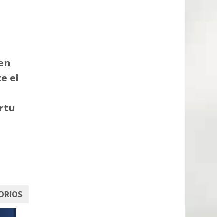
en
e el
rtu
.
S
ORIOS