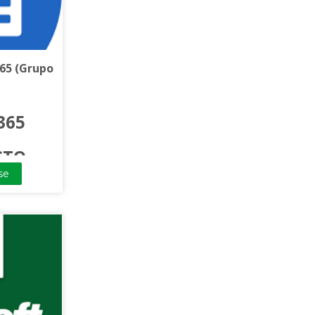
65 (Grupo
365
STO
se