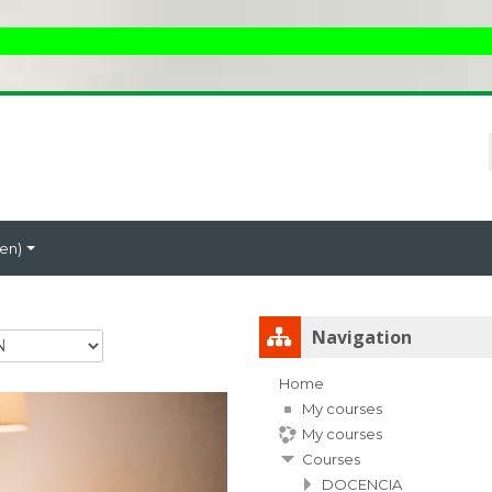
ESTIMAD
en)‎
Skip Navigation
Navigation
Home
My courses
My courses
Courses
DOCENCIA