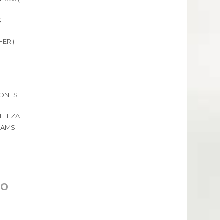
S
ER (
IONES
ELLEZA
RAMS
RO