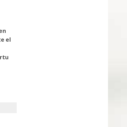
en
e el
rtu
.