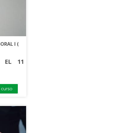
fluyentes, los
 las distintas
alabra.
ORAL I (
L 11
l curso