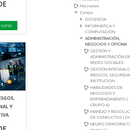
DE
Mis cursos
Cursos
DOCENCIA
l curso
INFORMÁTICA Y
COMPUTACIÓN
ADMINISTRACIÓN,
NEGOCIOS Y OFICINA
GESTIÓN Y
ADMINISTRACIÓN D
REDES SOCIALES
GESTIÓN INTEGRAL 
RIESGOS, SEGURID
INSTITUCION...
HABILIDADES DE
NEGOCIOS Y
ESGOS,
EMPRENDIMIENTO (
GRUPO A)
NAL Y
MANEJO Y RESOLUC
TIVA
DE CONFLICTOS ( Gr
NEURO ORATORIA 1 (
DE
grupo A )