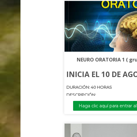
NEURO ORATORIA 1 ( gru
INICIA EL 10 DE A
DURACIÓN: 40 HORAS
DESCRIPCIÓN:
El curso de Neuro Oratoria imparte c
Haga clic aquí para entrar a
habilidades para el manejo del miedo
expresión oral y corporal, las bases 
neurológicas implicadas la oratoria, la
la imagen y la apariencia, las neuro