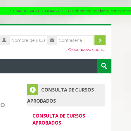
S/AS ESTUDIANTES... De ahora en adelante estaremos utilizando lo
Nombre
de
Acceder
Contraseña
usuario
Crear nueva cuenta
Buscar
cursos
Enviar
Salta CONSULTA DE CURSOS APROBADOS
CONSULTA DE CURSOS
APROBADOS
RO
CONSULTA DE CURSOS
APROBADOS