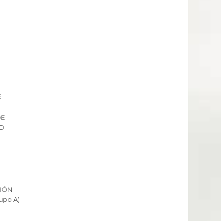
E
DE
AD
IÓN
upo A)