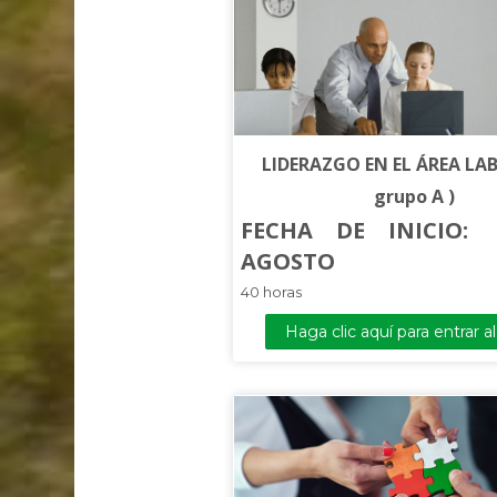
diseñar discursos y presentaciones in
canales de comunicación esenciales, y
formas de persuadir y seducir con la p
LIDERAZGO EN EL ÁREA LAB
grupo A )
FECHA DE INICIO:
E
AGOSTO
40 horas
Haga clic aquí para entrar a