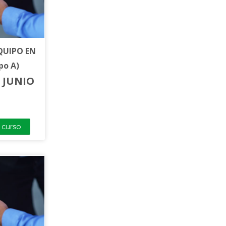
QUIPO EN
po A)
E JUNIO
l curso