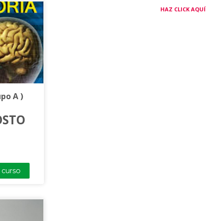
HAZ CLICK AQUÍ
po A )
GOSTO
onocimientos y
l curso
 escénico, la
psicológicas y
 psicología de
 técnicas para