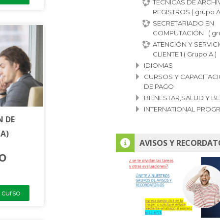
TÉCNICAS DE ARCHI
REGISTROS ( grupo A
SECRETARIADO EN
COMPUTACIÓN I ( gr
ATENCIÓN Y SERVICI
CLIENTE 1 ( Grupo A )
IDIOMAS
CURSOS Y CAPACITAC
DE PAGO
BIENESTAR,SALUD Y B
INTERNATIONAL PROG
N DE
 A)
Salta AVISOS Y RECORDATORIO
AVISOS Y RECORDAT
TO
l curso