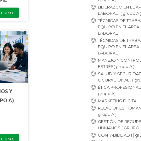
LIDERAZGO EN EL Á
l curso
LABORAL I ( grupo A 
TÉCNICAS DE TRABA
EQUIPO EN EL ÁREA
LABORAL I...
TÉCNICAS DE TRABA
EQUIPO EN EL ÁREA
LABORAL I...
MANEJO Y CONTROL
ESTRÉS( grupo A )
SALUD Y SEGURIDA
OCUPACIONAL I ( gru
ÉTICA PROFESIONAL I
IOS Y
grupo A)
PO A)
MARKETING DIGITAL
RELACIONES HUMAN
grupo A )
GESTIÓN DE RECUR
HUMANOS ( GRUPO 
CONTABILIDAD I ( gru
l curso