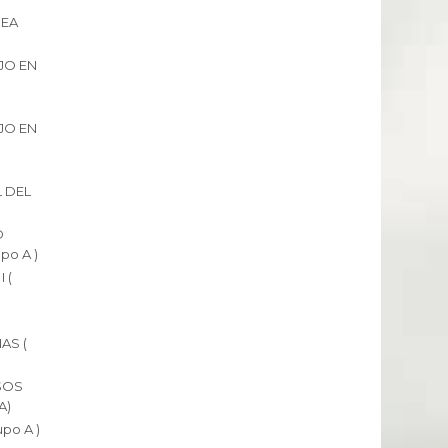
REA
)
JO EN
JO EN
 DEL
D
po A )
 (
AS (
SOS
A)
po A )