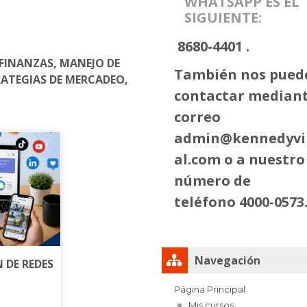
WHATSAPP ES EL
SIGUIENTE:
8680-4401 .
 FINANZAS, MANEJO DE
También nos pued
TRATEGIAS DE MERCADEO,
contactar mediant
correo
admin@kennedyvi
al.com
o a nuestro
número de
teléfono 4000-0573
Salta Navegación
Navegación
 DE REDES
Página Principal
Mis cursos