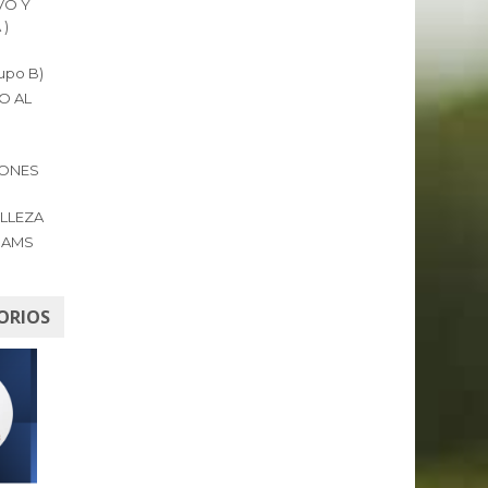
VO Y
 )
upo B)
O AL
IONES
ELLEZA
RAMS
S
ORIOS